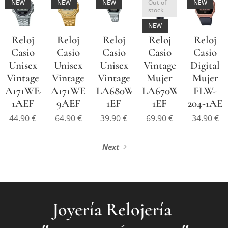
NEW
NEW
NEW
Out of
NEW
stock
NEW
Reloj
Reloj
Reloj
Reloj
Reloj
Casio
Casio
Casio
Casio
Casio
Unisex
Unisex
Unisex
Vintage
Digital
Vintage
Vintage
Vintage
Mujer
Mujer
A171WE-
A171WEG-
LA680WEA-
LA670WEMB-
FLW-
1AEF
9AEF
1EF
1EF
204-1AE
44.90
€
64.90
€
39.90
€
69.90
€
34.90
€
Next
Joyería Relojería