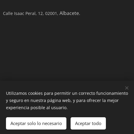
Albacete.
Calle Isaac Peral, 12, 02001,
Utilizamos cookies para permitir un correcto funcionamiento
y seguro en nuestra página web, y para ofrecer la mejor
Creado con
Webnode
Cookies
experiencia posible al usuario.
Languages
Aceptar solo lo necesario
Aceptar todo
Español
English