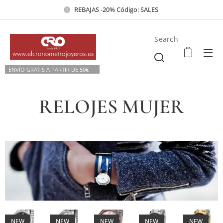
REBAJAS -20% Código: SALES
Search
ENVÍO GRATIS A PARTIR DE 50€💫
RELOJES MUJER
NEW
NEW
NEW
NEW
NEW