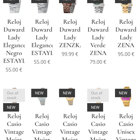
Reloj
Reloj
Reloj
Reloj
Reloj
Duward
Duward
Duward
Duward
Duward
Lady
Lady
Lady
Lady
Lady
Elegance
Elegance
ZENZKA
Verde
ZENA
Negro
ESTAYLIS
ZENA
99.99
€
95.00
€
ESTAYLIS
55.00
€
79.00
€
55.00
€
Out of
NEW
NEW
Out of
NEW
stock
stock
NEW
NEW
Reloj
Reloj
Reloj
Reloj
Reloj
Casio
Casio
Casio
Casio
Casio
Vintage
Vintage
Vintage
Vintage
Unisex
Mujer
Mujer
Mujer
Mujer
Vintage