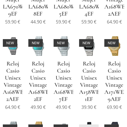
LA670WEFL-
LA680WEL-
LA680WEGL-
LA680WEGL-
A168WE
9EF
8EF
5EF
4EF
2AEF
59.90
€
44.90
€
59.90
€
59.90
€
64.90
€
NEW
NEW
NEW
NEW
NEW
Reloj
Reloj
Reloj
Reloj
Reloj
Casio
Casio
Casio
Casio
Casio
Unisex
Unisex
Unisex
Unisex
Unisex
Vintage
Vintage
Vintage
Vintage
Vintage
A168WERB-
A168WEM-
A168WEM-
A158WEA-
A171WE
2AEF
2EF
7EF
1EF
9AEF
64.90
€
49.90
€
49.90
€
39.90
€
69.90
€