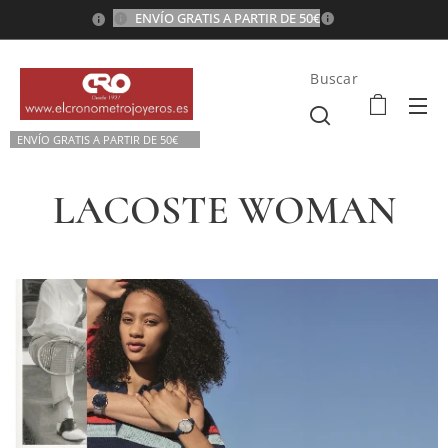
ENVÍO GRATIS A PARTIR DE 50€
💫
Buscar
ENVÍO GRATIS A P
ARTIR DE 50€💫
LACOSTE WOMAN