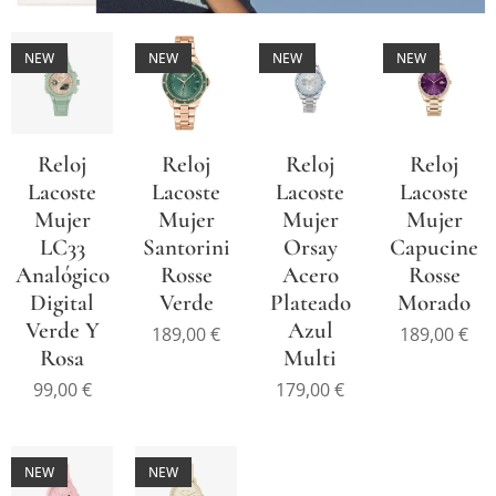
NEW
NEW
NEW
NEW
Reloj
Reloj
Reloj
Reloj
Lacoste
Lacoste
Lacoste
Lacoste
Mujer
Mujer
Mujer
Mujer
LC33
Santorini
Orsay
Capucine
Analógico
Rosse
Acero
Rosse
Digital
Verde
Plateado
Morado
Verde Y
Azul
189,00
€
189,00
€
Rosa
Multi
99,00
€
179,00
€
NEW
NEW