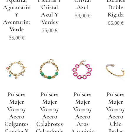
Aguamarina
Cristal
Azul
Doble
Y
Azul Y
Rígida
39,00
€
Aventurina
Verdes
65,00
€
Verde
35,00
€
35,00
€
Pulsera
Pulsera
Pulsera
Pulsera
Mujer
Mujer
Mujer
Mujer
Viceroy
Viceroy
Viceroy
Viceroy
Acero
Acero
Acero
Acero
Colgantes
Calabrotes
Aros
Chic
Concha Y
Calcedonia
Aluminio
Perlas