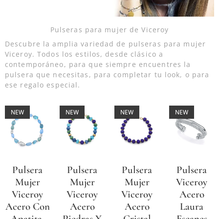
Pulseras para mujer de Viceroy
Descubre la amplia variedad de pulseras para mujer
Viceroy. Todos los estilos, desde clásico a
contemporáneo, para que siempre encuentres la
pulsera que necesitas, para completar tu look, o para
ese regalo especial.
NEW
NEW
NEW
NEW
Pulsera
Pulsera
Pulsera
Pulsera
Mujer
Mujer
Mujer
Viceroy
Viceroy
Viceroy
Viceroy
Acero
Acero Con
Acero
Acero
Laura
Apatita,
Piedras Y
Cristal
Escanes