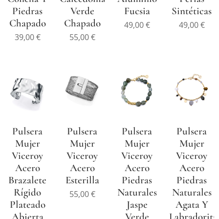
Piedras
Verde
Fucsia
Sintéticas
Chapado
Chapado
49,00
€
49,00
€
39,00
€
55,00
€
Pulsera
Pulsera
Pulsera
Pulsera
Mujer
Mujer
Mujer
Mujer
Viceroy
Viceroy
Viceroy
Viceroy
Acero
Acero
Acero
Acero
Brazalete
Esterilla
Piedras
Piedras
Rígido
Naturales
Naturales
55,00
€
Plateado
Jaspe
Agata Y
Abierta
Verde
Labradorita