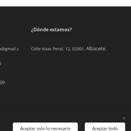
¿Dónde estamos?
Albacete.
ab@gmail.c
Calle Isaac Peral, 12, 02001,
0 77 65
69
Aceptar solo lo necesario
Aceptar todo