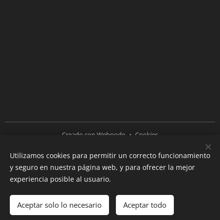
Creado con
Webnode
Cookies
Utilizamos cookies para permitir un correcto funcionamiento
Idiomas
y seguro en nuestra página web, y para ofrecer la mejor
Español
English
experiencia posible al usuario.
Añadir a la cesta
Aceptar solo lo necesario
Aceptar todo