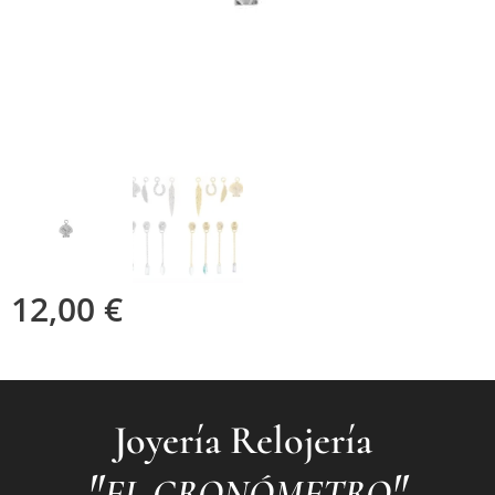
12,00
€
Joyería Relojería
"
"
EL CRONÓMETRO