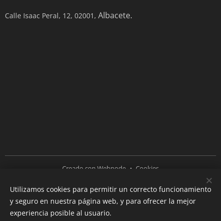
Albacete.
Calle Isaac Peral, 12, 02001,
Creado con
Webnode
Cookies
Utilizamos cookies para permitir un correcto funcionamiento
Idiomas
y seguro en nuestra página web, y para ofrecer la mejor
Español
English
experiencia posible al usuario.