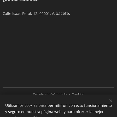
Albacete.
Calle Isaac Peral, 12, 02001,
Creado con
Webnode
Cookies
Utilizamos cookies para permitir un correcto funcionamiento
Idiomas
y seguro en nuestra página web, y para ofrecer la mejor
Español
English