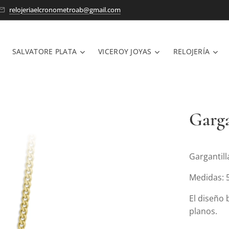
relojeriaelcronometroab@gmail.com
SALVATORE PLATA
VICEROY JOYAS
RELOJERÍA
Garga
Gargantill
Medidas: 
El diseño
planos.