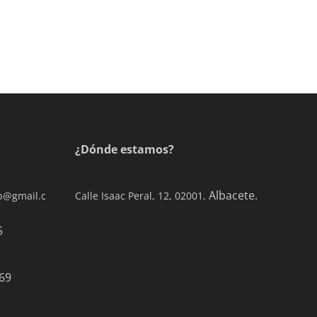
¿Dónde estamos?
Albacete.
ab@gmail.c
Calle Isaac Peral, 12, 02001,
0 77 65
69