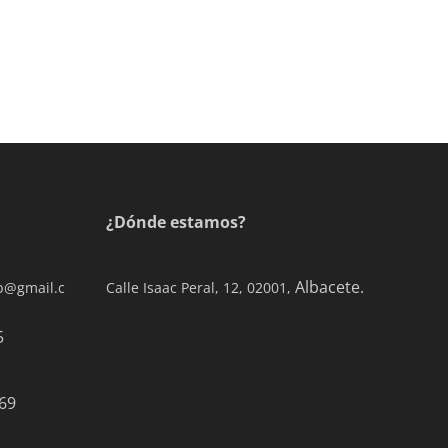
¿Dónde estamos?
Albacete.
ab@gmail.c
Calle Isaac Peral, 12, 02001,
0 77 65
69