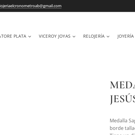
lojeriaelcronometroab@gmail.com
ATORE PLATA
VICEROY JOYAS
RELOJERÍA
JOYERÍA
MED
JESÚ
Medalla Sa
borde talla