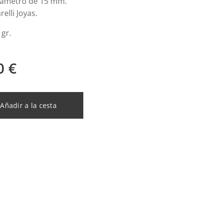
iámetro de 15 mm.
elli Joyas.
 gr.
0
€
Añadir a la cesta