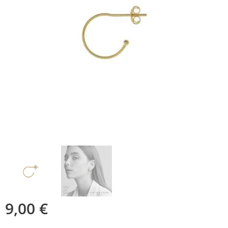
9,00
€