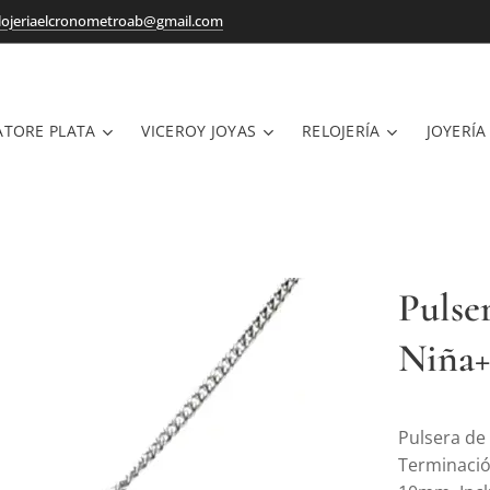
lojeriaelcronometroab@gmail.com
ATORE PLATA
VICEROY JOYAS
RELOJERÍA
JOYERÍA
Pulse
Niña
Pulsera de
Terminació