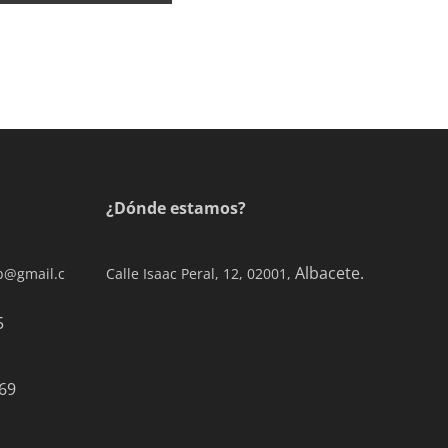
¿Dónde estamos?
Albacete.
ab@gmail.c
Calle Isaac Peral, 12, 02001,
0 77 65
69