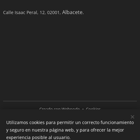
Albacete.
Calle Isaac Peral, 12, 02001,
Creado con
Webnode
Cookies
Utilizamos cookies para permitir un correcto funcionamiento
Idiomas
y seguro en nuestra página web, y para ofrecer la mejor
Español
English
experiencia posible al usuario.