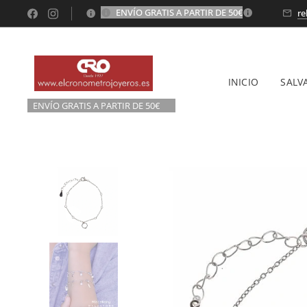
ENVÍO GRATIS A PARTIR DE 50€
💫
re
INICIO
SALV
ENVÍO GRATIS A P
ARTIR DE 50€💫