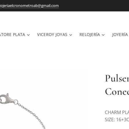
lojeriaelcronometroab@gmail.com
ATORE PLATA
VICEROY JOYAS
RELOJERÍA
JOYERÍA
Pulse
Conec
CHARM PL
SIZE: 16+3