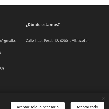
¿Dónde estamos?
Albacete.
ab@gmail.c
Calle Isaac Peral, 12, 02001,
0 77 65
69
Aceptar solo lo necesario
Aceptar todo