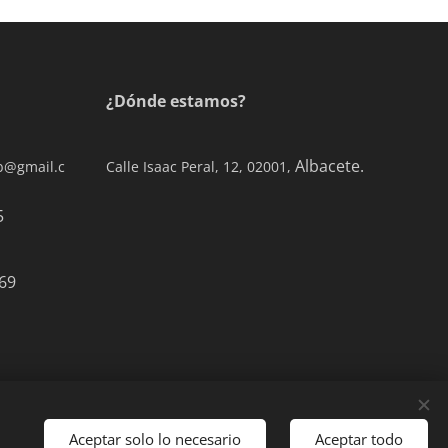
¿Dónde estamos?
Albacete.
ab@gmail.c
Calle Isaac Peral, 12, 02001,
0 77 65
69
Aceptar solo lo necesario
Aceptar todo