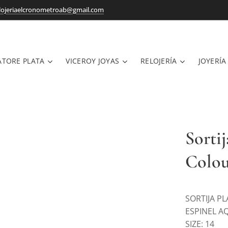
lojeriaelcronometroab@gmail.com
ATORE PLATA
VICEROY JOYAS
RELOJERÍA
JOYERÍA
Sortij
Colo
SORTIJA P
ESPINEL A
SIZE: 14