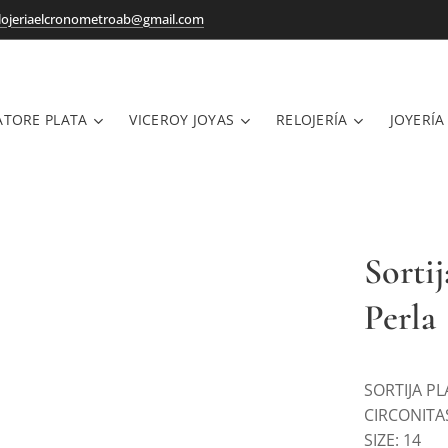
lojeriaelcronometroab@gmail.com
ATORE PLATA
VICEROY JOYAS
RELOJERÍA
JOYERÍA
Sorti
Perla
SORTIJA P
CIRCONITA
SIZE: 14