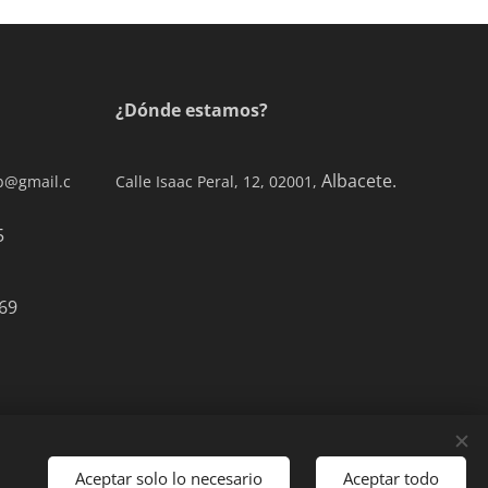
¿Dónde estamos?
Albacete.
ab@gmail.c
Calle Isaac Peral, 12, 02001,
0 77 65
69
Aceptar solo lo necesario
Aceptar todo